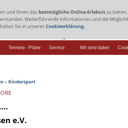
ren und Ihnen das
bestmögliche Online-Erlebnis
zu bieten.
verstanden. Weiterführende Informationen und die Möglichk
rhalten Sie in unserer
Cookieerklärung.
Termine - Pläne
Service
Wir sind dabei
Cook
en
»
Kindersport
MORE
…..
en e.V.