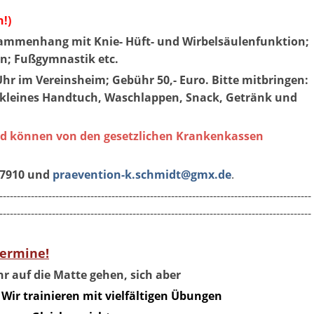
!)
sammenhang mit Knie- Hüft- und Wirbelsäulenfunktion;
n; Fußgymnastik etc.
Uhr im Vereinsheim; Gebühr 50,- Euro. Bitte mitbringen:
n, kleines Handtuch, Waschlappen, Snack, Getränk und
nd können von den gesetzlichen Krankenkassen
27910 und
praevention-k.schmidt@gmx.de
.
-----------------------------------------------------------------------------------------
-----------------------------------------------------------------------------------------
ermine!
 auf die Matte gehen, sich aber
Wir trainieren mit vielfältigen Übungen