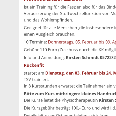
Ist ein Training für die Faszien also für das B
Verbesserung der Stoffwechselfunktion von Mus
und das Wohlempfinden.
Geeignet für alle Menschen ,die insbesondere 
einen Ausgleich brauchen.
10 Termine:
Donnerstags, 05. Februar bis 09. Ap
Gebühr 110 Euro (Zuschuss durch die KK mögli
Info und Anmeldung:
Kirsten Schmidt 05722/
Rückenfit
startet am
Dienstag, den 03. Februar bis 24. M
TSV trainiert.
In 8 Kursstunden erwartet die Teilnehmer ein 
Bitte zum Kurs mitbringen: kleines Handtuch
Die Kurse leitet die Physiotherapeutin
Kirsten
Die Kursgebühr beträgt 100,- Euro und wird i.d
Details bitte vor Ort oder telefonisch klären.