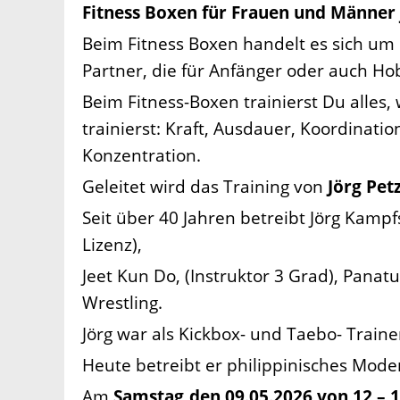
Fitness Boxen für Frauen und Männer 
Beim Fitness Boxen handelt es sich um 
Partner, die für Anfänger oder auch Hob
Beim Fitness-Boxen trainierst Du alle
trainierst: Kraft, Ausdauer, Koordinatio
Konzentration.
Geleitet wird das Training von
Jörg Pet
Seit über 40 Jahren betreibt Jörg Kampfs
Lizenz),
Jeet Kun Do, (Instruktor 3 Grad), Panat
Wrestling.
Jörg war als Kickbox- und Taebo- Trai
Heute betreibt er philippinisches Moder
Am
Samstag,den 09.05.2026 von 12 – 1