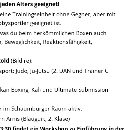
jeden Alters geeignet!
eine Trainingseinheit ohne Gegner, aber mit
bysportler geeignet ist.
s, was du beim herkömmlichen Boxen auch
n, Beweglichkeit, Reaktionsfähigkeit,
zold
(Bild re):
port: Judo, Ju-Jutsu (2. DAN und Trainer C
ukan Boxing, Kali und Ultimate Submission
ner im Schaumburger Raum aktiv.
n Arnis (Blaugurt, 2. Klase)
3:30 findet ein Workshop zu Einführung in der