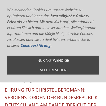
Wir verwenden Cookies um unsere Website zu
optimieren und Ihnen das
bestmögliche Online-
Erlebnis
zu bieten. Mit dem Klick auf
„Alle erlauben“
erklären Sie sich damit einverstanden. Weiterführende
Informationen und die Möglichkeit, einzelne Cookies
zuzulassen oder sie zu deaktivieren, erhalten Sie in
Navigation einblenden
unserer
Cookieerklärung.
News und Aktuelles
NUR NOTWENDIGE
Sie sind hier:
TSV Bad Eilsen
»
Service
ALLE ERLAUBEN
Service wird bei und GROSS geschrieben, Wenn noch Fragen
offen bleiben, fragen Sie uns einfach.
EHRUNG FÜR CHRISTEL BERGMANN:
VERDIENSTORDEN DER BUNDESREPUBLIK
DEUTSCHLAND AM BANDE (BERICHT DER